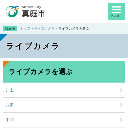
ペ
メ
ー
ニ
ジ
ュ
の
ー
先
を
トップ
>
ライブカメラ
>
ライブカメラを選ぶ
現在地
頭
飛
で
ば
ライブカメラ
す
し
。
て
本
文
本
へ
文
ライブカメラを選ぶ
川上
八束
中和