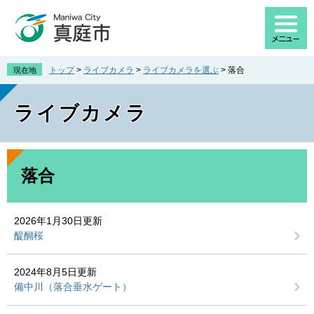
ペ
メ
ー
ニ
ジ
ュ
の
ー
先
を
トップ
>
ライブカメラ
>
ライブカメラを選ぶ
>
落合
現在地
頭
飛
で
ば
ライブカメラ
す
し
。
て
本
文
本
へ
文
落合
2026年1月30日更新
醍醐桜
2024年8月5日更新
備中川（落合垂水ゲート）