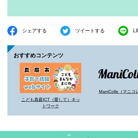
シェアする
ツイートする
L
おすすめコンテンツ
ManiColle（マニコ
こども真庭ICT（愛して）ネッ
トワーク