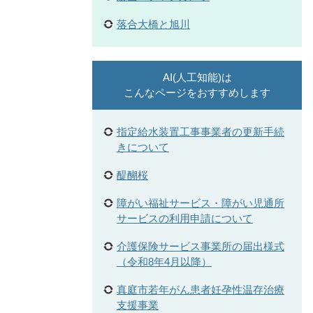
落合大橋と旭川
AI(人工知能)は
こんなページをおすすめします
指定給水装置工事事業者の更新手続
きについて
醍醐桜
障がい福祉サービス・障がい児通所
サービスの利用申請について
介護保険サービス事業所の届出様式
（令和8年4月以降）
真庭市若年がん患者妊孕性温存治療
支援事業