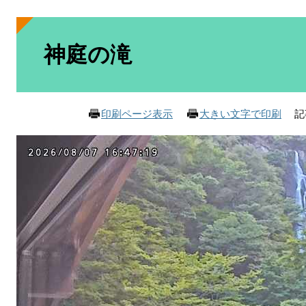
本
文
神庭の滝
記
印刷ページ表示
大きい文字で印刷