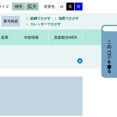
拡大
サイズ
標準
背景色
白
黒
青
組織でさがす
地図でさがす
カレンダーでさがす
・産業
市政情報
真庭観光WEB
このページを保存する