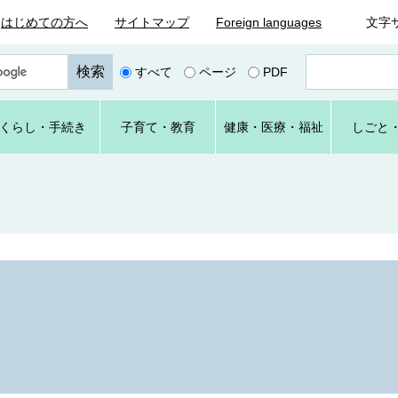
はじめての方へ
サイトマップ
Foreign languages
文字
ペ
すべて
ページ
PDF
ー
ジ
番
くらし
・手続き
子育て
・教育
健康・
医療・
福祉
しごと
号
を
入
力