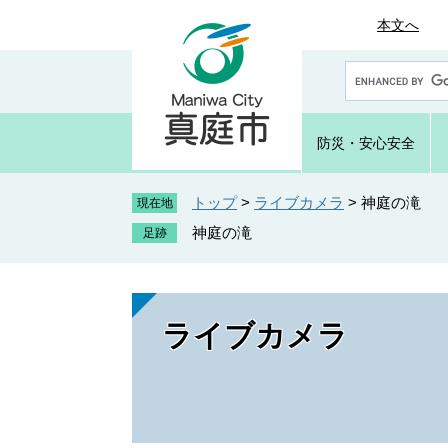
ペ
メ
本文へ
ー
ニ
ジ
ュ
G
の
ー
o
先
を
o
頭
飛
g
防災・
安心安全
で
ば
l
e
す
し
カ
トップ
>
ライブカメラ
>
神庭の滝
。
て
現在地
ス
本
神庭の滝
タ
文
ム
へ
検
索
ライブカメラ