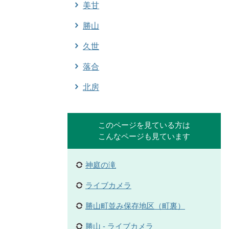
美甘
勝山
久世
落合
北房
このページを見ている方は
こんなページも見ています
神庭の滝
ライブカメラ
勝山町並み保存地区（町裏）
勝山 - ライブカメラ