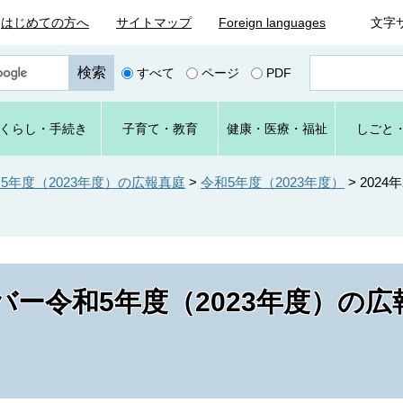
はじめての方へ
サイトマップ
Foreign languages
文字
ペ
すべて
ページ
PDF
ー
ジ
番
くらし
・手続き
子育て
・教育
健康・
医療・
福祉
しごと
号
を
入
年度（2023年度）の広報真庭
>
令和5年度（2023年度）
>
2024
力
ー令和5年度（2023年度）の広