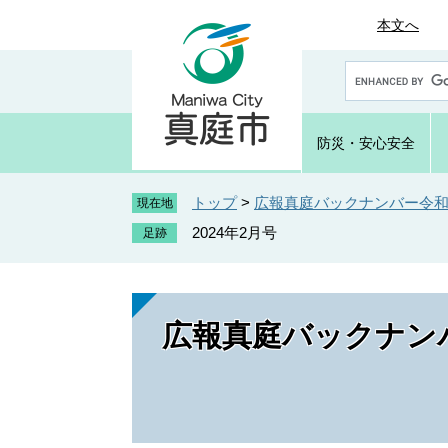
ペ
メ
本文へ
ー
ニ
ジ
ュ
G
の
ー
o
先
を
o
頭
飛
g
防災・
安心安全
で
ば
l
e
す
し
カ
トップ
>
広報真庭バックナンバー令和5
。
て
現在地
ス
本
2024年2月号
タ
文
ム
へ
検
索
広報真庭バックナンバ