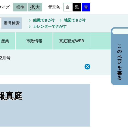
拡大
サイズ
標準
背景色
白
黒
青
組織でさがす
地図でさがす
カレンダーでさがす
・産業
市政情報
真庭観光WEB
このページを保存する
年2月号
報真庭