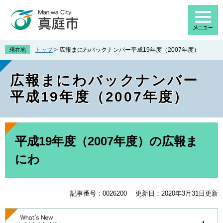
ペ
メ
ー
ニ
ジ
ュ
の
ー
先
を
トップ
>
広報まにわバックナンバー平成19年度（2007年度）
現在地
頭
飛
で
ば
広報まにわバックナンバー
す
し
。
て
平成19年度（2007年度）
本
文
へ
本
文
平成19年度（2007年度）の広報ま
にわ
記事番号：0026200
更新日：2020年3月31日更新