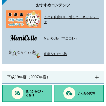
おすすめコンテンツ
こども真庭ICT（愛して）ネットワー
ク
ManiColle（マニコレ）
真庭なりわい塾
平成19年度（2007年度）
見つからない
よくある質問
ときは