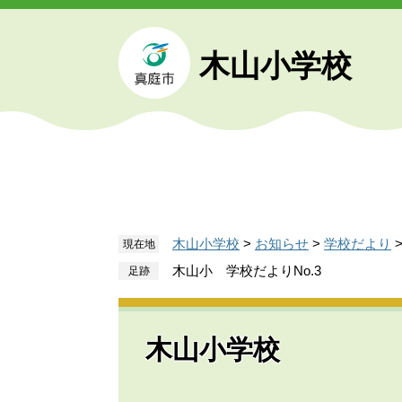
ペ
メ
ー
ニ
ジ
ュ
木山小学校
の
ー
先
を
頭
飛
で
ば
す
し
。
て
本
文
木山小学校
>
お知らせ
>
学校だより
現在地
へ
木山小 学校だよりNo.3
木山小学校