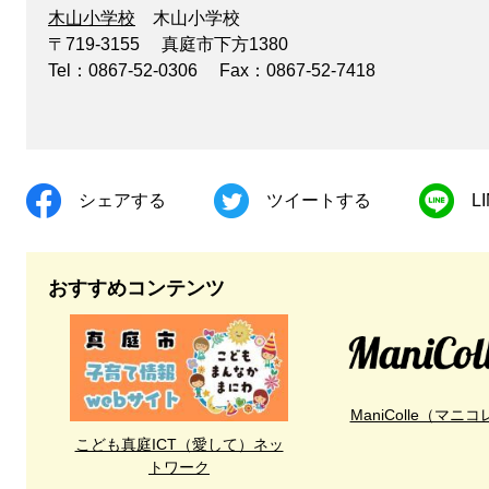
木山小学校
木山小学校
〒719-3155
真庭市下方1380
Tel：0867-52-0306
Fax：0867-52-7418
シェアする
ツイートする
L
おすすめコンテンツ
ManiColle（マニコ
こども真庭ICT（愛して）ネッ
トワーク