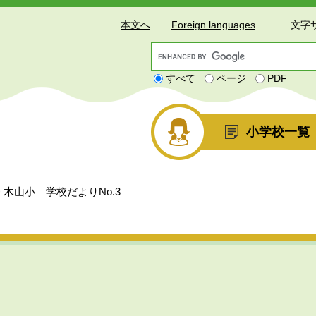
本文へ
Foreign languages
文字
G
o
すべて
ページ
PDF
o
g
l
e
小学校一覧
カ
ス
タ
ム
>
木山小 学校だよりNo.3
検
索