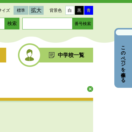
拡大
サイズ
標準
背景色
白
黒
青
ペ
ー
ジ
番
このページを保存する
号
を
中学校一覧
入
力