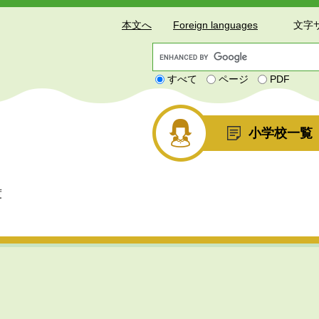
本文へ
Foreign languages
文字
G
o
すべて
ページ
PDF
o
g
l
e
小学校一覧
カ
ス
タ
ム
度
検
索