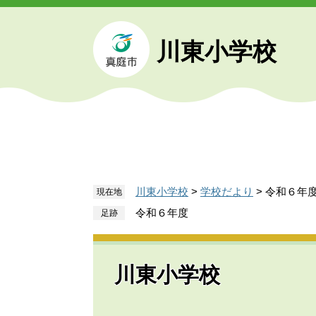
ペ
メ
ー
ニ
ジ
ュ
川東小学校
の
ー
先
を
頭
飛
で
ば
す
し
。
て
本
文
川東小学校
>
学校だより
>
令和６年
現在地
へ
令和６年度
川東小学校