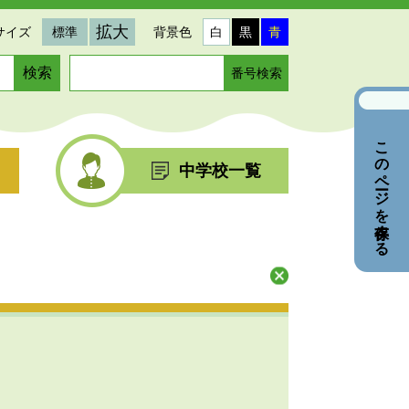
拡大
サイズ
標準
背景色
白
黒
青
ペ
ー
ジ
番
このページを保存する
号
を
中学校一覧
入
力