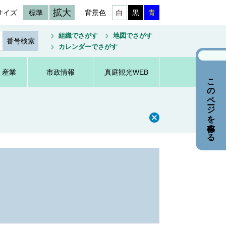
拡大
サイズ
標準
背景色
白
黒
青
組織でさがす
地図でさがす
カレンダーでさがす
・産業
市政情報
真庭観光WEB
このページを保存する