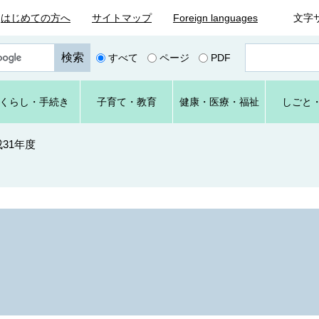
はじめての方へ
サイトマップ
Foreign languages
文字
ペ
すべて
ページ
PDF
ー
ジ
番
くらし
・手続き
子育て
・教育
健康・
医療・
福祉
しごと
号
を
入
31年度
力