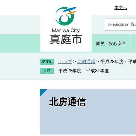
ペ
メ
本文へ
ー
ニ
ジ
ュ
G
の
ー
o
先
を
o
頭
飛
g
防災・
安心安全
で
ば
l
e
す
し
カ
トップ
>
北房通信
>
平成28年度～平成
。
て
現在地
ス
本
平成28年度～平成31年度
タ
文
ム
へ
検
索
北房通信