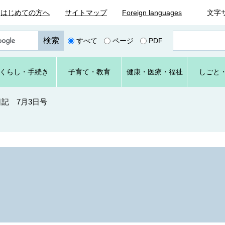
はじめての方へ
サイトマップ
Foreign languages
文字
ペ
すべて
ページ
PDF
ー
ジ
番
くらし
・手続き
子育て
・教育
健康・
医療・
福祉
しごと
号
を
入
記 7月3日号
力