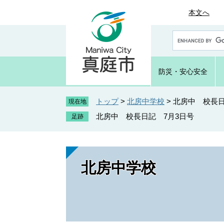
ペ
メ
本文へ
ー
ニ
ジ
ュ
G
の
ー
o
先
を
o
頭
飛
g
防災・
安心安全
で
ば
l
e
す
し
カ
トップ
>
北房中学校
>
北房中 校長日
。
て
現在地
ス
本
北房中 校長日記 7月3日号
タ
文
ム
へ
検
索
北房中学校