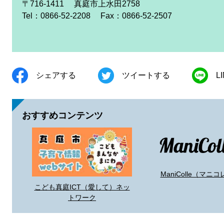
〒716-1411
真庭市上水田2758
Tel：0866-52-2208
Fax：0866-52-2507
シェアする
ツイートする
L
おすすめコンテンツ
ManiColle（マニコ
こども真庭ICT（愛して）ネッ
トワーク