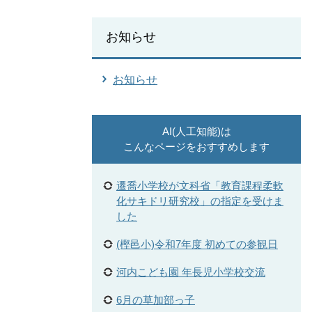
お知らせ
お知らせ
AI(人工知能)は
こんなページをおすすめします
遷喬小学校が文科省「教育課程柔軟
化サキドリ研究校」の指定を受けま
した
(樫邑小)令和7年度 初めての参観日
河内こども園 年長児小学校交流
6月の草加部っ子