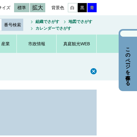
拡大
サイズ
標準
背景色
白
黒
青
組織でさがす
地図でさがす
カレンダーでさがす
・産業
市政情報
真庭観光WEB
このページを保存する