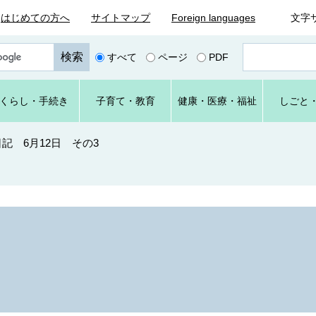
はじめての方へ
サイトマップ
Foreign languages
文字
ペ
すべて
ページ
PDF
ー
ジ
番
くらし
・手続き
子育て
・教育
健康・
医療・
福祉
しごと
号
を
入
記 6月12日 その3
力