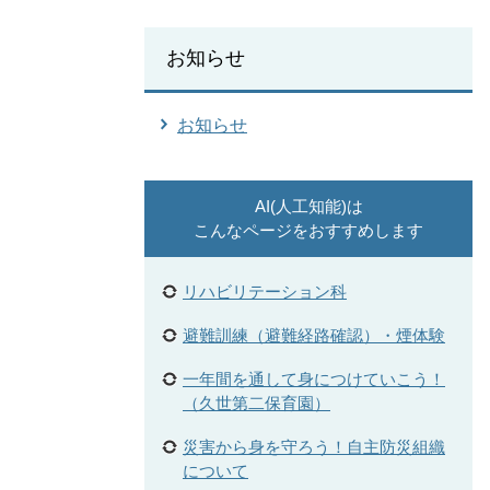
お知らせ
お知らせ
AI(人工知能)は
こんなページをおすすめします
リハビリテーション科
避難訓練（避難経路確認）・煙体験
一年間を通して身につけていこう！
（久世第二保育園）
災害から身を守ろう！自主防災組織
について