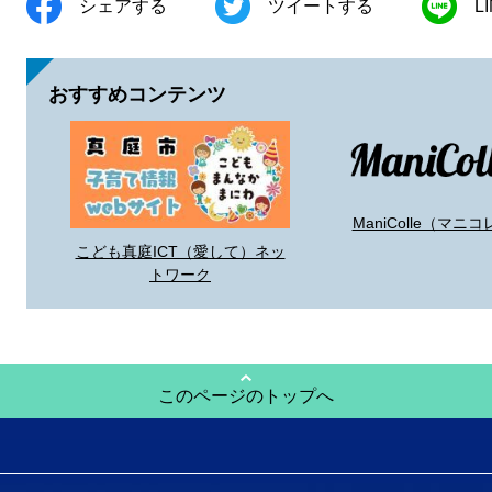
シェアする
ツイートする
L
おすすめコンテンツ
ManiColle（マニコ
こども真庭ICT（愛して）ネッ
トワーク
このページのトップへ