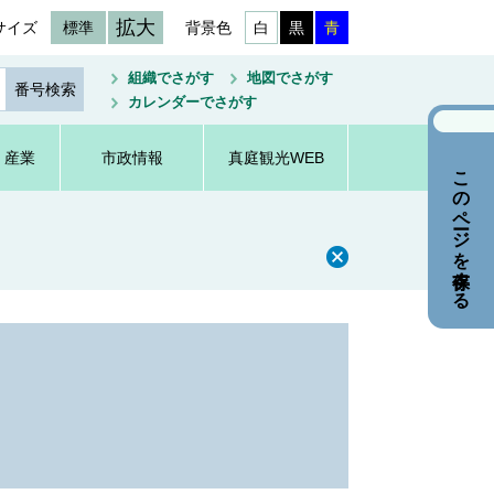
拡大
サイズ
標準
背景色
白
黒
青
組織でさがす
地図でさがす
カレンダーでさがす
・産業
市政情報
真庭観光WEB
このページを保存する