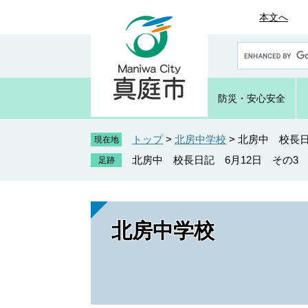
ペ
メ
本文へ
ー
ニ
ジ
ュ
G
の
ー
o
先
を
o
頭
飛
g
防災・
安心安全
で
ば
l
e
す
し
カ
トップ
>
北房中学校
>
北房中 校長日
。
て
現在地
ス
本
北房中 校長日記 6月12日 その3
タ
文
ム
へ
検
索
北房中学校