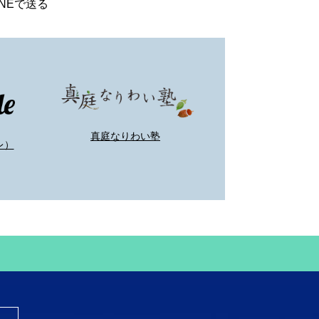
INEで送る
真庭なりわい塾
レ）