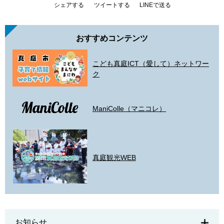
シェアする
ツイートする
LINEで送る
おすすめコンテンツ
こども真庭ICT（愛して）ネットワー
ク
ManiColle（マニコレ）
真庭観光WEB
お知らせ