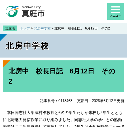
ペ
メ
ー
ニ
ジ
ュ
の
ー
先
を
トップ
>
北房中学校
>
北房中 校長日記 6月12日 その2
現在地
頭
飛
で
ば
北房中学校
す
し
。
て
本
文
本
へ
文
北房中 校長日記 6月12日 その
2
記事番号：0118463
更新日：2026年6月12日更新
本日同志社大学津村准教授と6名の学生たちが来校し2年生ととも
に北房魅力発信授業に取り組みました。同志社大学の学生との協働
授業はここ数年継続して実施しており、2年生は小学校時代にも一緒