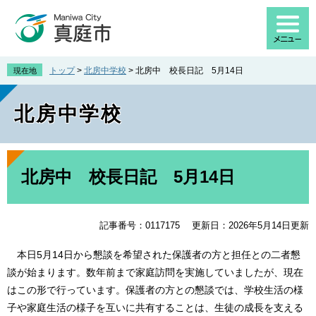
ペ
メ
ー
ニ
ジ
ュ
の
ー
先
を
トップ
>
北房中学校
>
北房中 校長日記 5月14日
現在地
頭
飛
で
ば
北房中学校
す
し
。
て
本
文
本
へ
文
北房中 校長日記 5月14日
記事番号：0117175
更新日：2026年5月14日更新
本日5月14日から懇談を希望された保護者の方と担任との二者懇
談が始まります。数年前まで家庭訪問を実施していましたが、現在
はこの形で行っています。保護者の方との懇談では、学校生活の様
子や家庭生活の様子を互いに共有することは、生徒の成長を支える