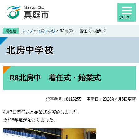
ペ
メ
ー
ニ
ジ
ュ
の
ー
先
を
トップ
>
北房中学校
>
R8北房中 着任式・始業式
現在地
頭
飛
で
ば
北房中学校
す
し
。
て
本
文
本
へ
文
R8北房中 着任式・始業式
記事番号：0115255
更新日：2026年4月8日更新
4月7日着任式と始業式を実施しました。
令和8年度が始まりました。