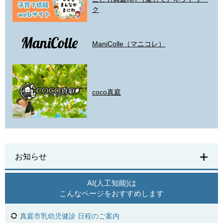
ク
ManiColle（マニコレ）
coco真庭
お知らせ
AI(人工知能)は
こんなページをおすすめします
真庭市乳幼児健診 日程のご案内