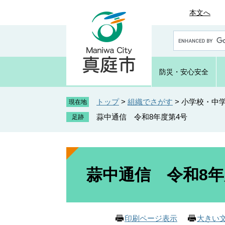
ペ
メ
本文へ
ー
ニ
ジ
ュ
G
の
ー
o
先
を
o
頭
飛
g
防災・
安心安全
で
ば
l
e
す
し
カ
トップ
>
組織でさがす
>
小学校・中
。
て
現在地
ス
本
蒜中通信 令和8年度第4号
タ
文
ム
へ
検
索
本
文
蒜中通信 令和8年
印刷ページ表示
大きい