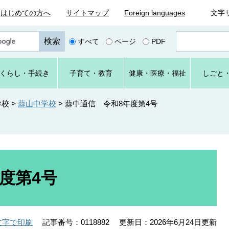
はじめての方へ
サイトマップ
Foreign languages
文字
ペ
すべて
ページ
PDF
ー
ジ
番
くらし
・手続き
子育て
・教育
健康・
医療・
福祉
しごと
号
を
入
学校
>
蒜山中学校
>
蒜中通信 令和8年度第4号
力
度第4号
記事番号：0118882
更新日：2026年6月24日更新
文字で印刷