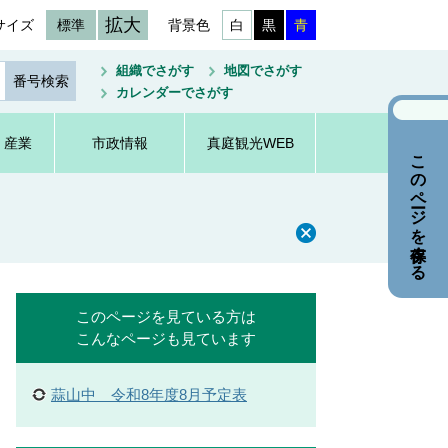
拡大
サイズ
標準
背景色
白
黒
青
組織でさがす
地図でさがす
カレンダーでさがす
・産業
市政情報
真庭観光WEB
このページを保存する
このページを見ている方は
こんなページも見ています
蒜山中 令和8年度8月予定表