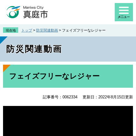
ペ
メ
ー
ニ
ジ
ュ
の
ー
先
を
トップ
>
防災関連動画
>
フェイズフリーなレジャー
現在地
頭
飛
で
ば
防災関連動画
す
し
。
て
本
文
本
へ
文
フェイズフリーなレジャー
記事番号：0062334
更新日：2022年8月15日更新