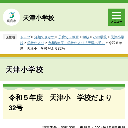
ペ
メ
ー
ニ
ジ
ュ
天津小学校
の
ー
先
を
頭
飛
トップ
>
分類でさがす
>
子育て・教育
>
学校
>
小中学校
>
天津小学
現在地
で
ば
校
>
学校だより
>
令和8年度 学校だより「天津っ子」
>
令和５年
す
し
度 天津小 学校だより32号
。
て
本
文
天津小学校
へ
本
文
令和５年度 天津小 学校だより
32号
記事番号：0081226
更新日：2024年1月9日更新