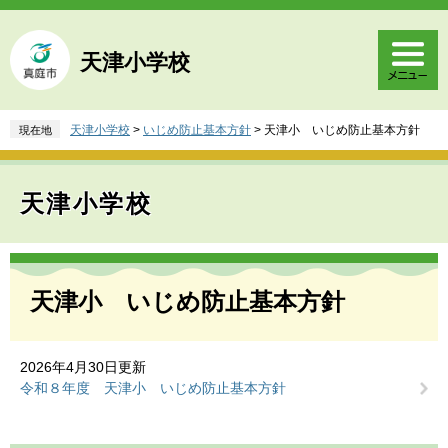
ペ
メ
ー
ニ
ジ
ュ
天津小学校
の
ー
先
を
頭
飛
天津小学校
>
いじめ防止基本方針
>
天津小 いじめ防止基本方針
現在地
で
ば
す
し
。
て
天津小学校
本
文
へ
本
文
天津小 いじめ防止基本方針
2026年4月30日更新
令和８年度 天津小 いじめ防止基本方針