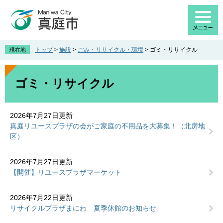
ペ
メ
ー
ニ
ジ
ュ
の
ー
先
を
トップ
>
施設
>
ごみ・リサイクル・環境
>
ゴミ・リサイクル
現在地
頭
飛
で
ば
本
す
し
文
ゴミ・リサイクル
。
て
本
文
2026年7月27日更新
へ
真庭リユースプラザの会がご家庭の不用品を大募集！（北房地
区）
2026年7月27日更新
【開催】リユースプラザマーケット
2026年7月22日更新
リサイクルプラザまにわ 夏季休館のお知らせ