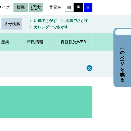
拡大
サイズ
標準
背景色
白
黒
青
組織でさがす
地図でさがす
カレンダーでさがす
・産業
市政情報
真庭観光WEB
このページを保存する