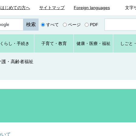
はじめての方へ
サイトマップ
Foreign languages
文字
ペ
すべて
ページ
PDF
ー
ジ
番
くらし
・手続き
子育て
・教育
健康・
医療・
福祉
しごと
号
を
入
介護・高齢者福祉
力
ついて