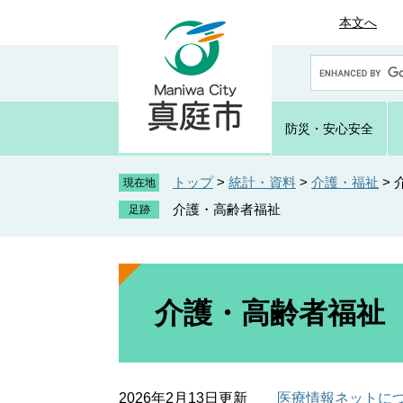
ペ
メ
本文へ
ー
ニ
ジ
ュ
G
の
ー
o
先
を
o
頭
飛
g
防災・
安心安全
で
ば
l
e
す
し
カ
トップ
>
統計・資料
>
介護・福祉
>
。
て
現在地
ス
本
介護・高齢者福祉
タ
文
ム
へ
検
索
本
文
介護・高齢者福祉
2026年2月13日更新
医療情報ネットに