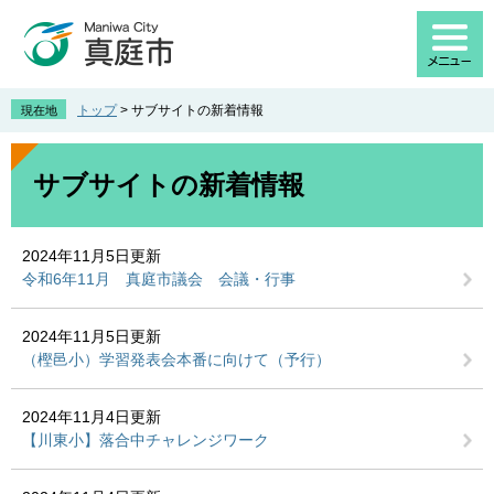
ペ
メ
ー
ニ
ジ
ュ
の
ー
先
を
トップ
>
サブサイトの新着情報
現在地
頭
飛
で
ば
本
す
し
文
サブサイトの新着情報
。
て
本
文
2024年11月5日更新
へ
令和6年11月 真庭市議会 会議・行事
2024年11月5日更新
（樫邑小）学習発表会本番に向けて（予行）
2024年11月4日更新
【川東小】落合中チャレンジワーク