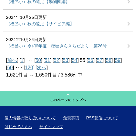
（樫邑小）秋の遠足【動物園編】
2024年10月25日更新
（樫邑小）秋の遠足【サイピア編】
2024年10月24日更新
（樫邑小）令和6年度 樫邑きらきらだより 第26号
[
前へ
] [
1
] ･･･ [
50
] [
51
] [
52
] [
53
] [
54
] 55 [
56
] [
57
] [
58
] [
59
]
[
60
] ･･･ [
120
] [
次へ
]
1,621件目 ～ 1,650件目 / 3,586件中
このページのトップへ
個人情報の取り扱いについて
免責事項
RSS配信について
はじめての方へ
サイトマップ