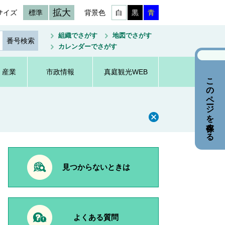
拡大
サイズ
標準
背景色
白
黒
青
組織でさがす
地図でさがす
カレンダーでさがす
・産業
市政情報
真庭観光WEB
このページを保存する
見つからないときは
よくある質問