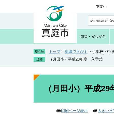
ペ
メ
本文へ
ー
ニ
ジ
ュ
G
の
ー
o
先
を
o
頭
飛
g
防災・
安心安全
で
ば
l
e
す
し
カ
トップ
>
組織でさがす
>
小学校・中
。
て
現在地
ス
本
（月田小）平成29年度 入学式
タ
文
ム
へ
検
索
本
文
（月田小）平成29
印刷ページ表示
大きい文