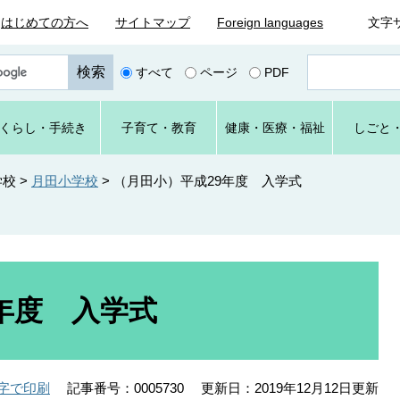
はじめての方へ
サイトマップ
Foreign languages
文字
ペ
すべて
ページ
PDF
ー
ジ
番
くらし
・手続き
子育て
・教育
健康・
医療・
福祉
しごと
号
を
入
学校
>
月田小学校
>
（月田小）平成29年度 入学式
力
年度 入学式
記事番号：0005730
更新日：2019年12月12日更新
字で印刷