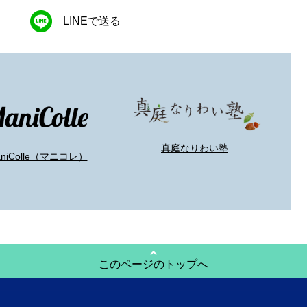
LINEで送る
真庭なりわい塾
aniColle（マニコレ）
このページのトップへ