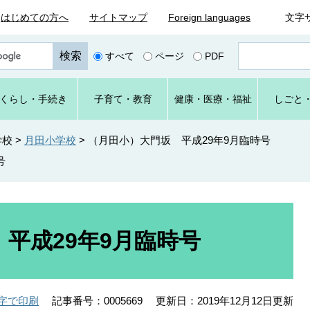
はじめての方へ
サイトマップ
Foreign languages
文字
ペ
すべて
ページ
PDF
ー
ジ
番
くらし
・手続き
子育て
・教育
健康・
医療・
福祉
しごと
号
を
入
学校
>
月田小学校
>
（月田小）大門坂 平成29年9月臨時号
力
号
平成29年9月臨時号
記事番号：0005669
更新日：2019年12月12日更新
字で印刷