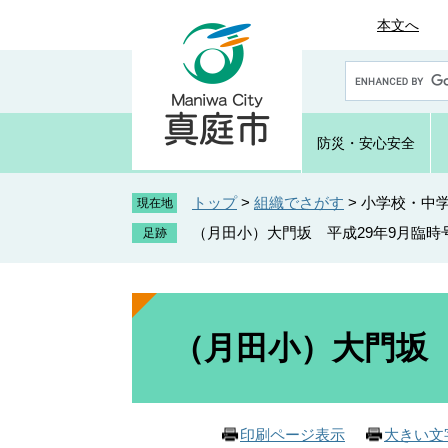
ペ
メ
本文へ
ー
ニ
ジ
ュ
G
の
ー
o
先
を
o
頭
飛
g
防災・
安心安全
で
ば
l
e
す
し
カ
トップ
>
組織でさがす
>
小学校・中
。
て
現在地
ス
本
（月田小）大門坂 平成29年9月臨時
タ
文
ム
へ
検
索
本
文
（月田小）大門坂 
印刷ページ表示
大きい文