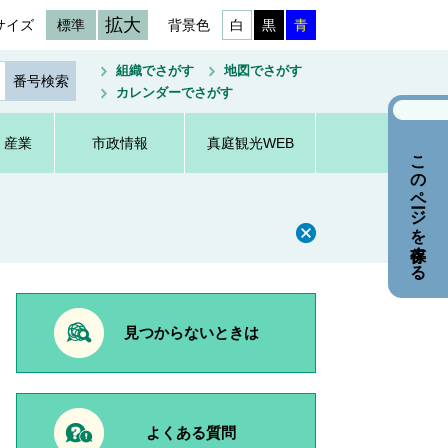
拡大
サイズ
標準
背景色
白
黒
青
組織でさがす
地図でさがす
カレンダーでさがす
・産業
市政情報
真庭観光WEB
このページを保存する
見つからないときは
よくある質問