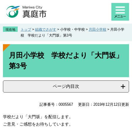
ペ
メ
ー
ニ
ジ
ュ
の
ー
先
を
トップ
>
組織でさがす
>
小学校・中学校
>
月田小学校
>
月田小学
現在地
頭
飛
校 学校だより「大門坂」第3号
で
ば
す
し
本
。
て
文
月田小学校 学校だより「大門坂」
本
第3号
文
へ
ページ内目次
記事番号：0005567
更新日：2019年12月12日更新
学校だより「大門坂」を配信します。
ご意見・ご感想をお待ちしています。