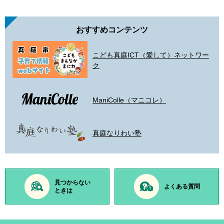
おすすめコンテンツ
こども真庭ICT（愛して）ネットワー
ク
ManiColle（マニコレ）
真庭なりわい塾
見つからない
よくある質問
ときは