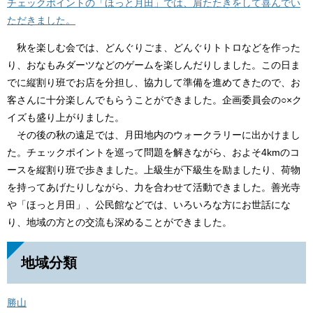
チェックポイントの「ほっと月田」では、肩たたきをして喜んでい
ただきました。
秋を楽しむ会では、どんぐりごま、どんぐりトトロなどを作った
り、おなもみダーツなどのゲームを楽しんだりしました。この日ま
でに縦割り班でお店を分担し、協力して準備を進めてきたので、お
客さんに十分楽しんでもらうことができました。企画委員会の○×ク
イズも盛り上がりました。
その後の秋の遠足では、月田地内のウォークラリーに出かけまし
た。チェックポイントを巡って問題を解きながら、およそ4kmのコ
ースを縦割り班で歩きました。上級生が下級生を励ましたり、荷物
を持ってあげたりしながら、力を合わせて活動できました。善光寺
や「ほっと月田」、公民館などでは、いろいろな方にお世話にな
り、地域の方との交流も深めることができました。
地域分類
勝山