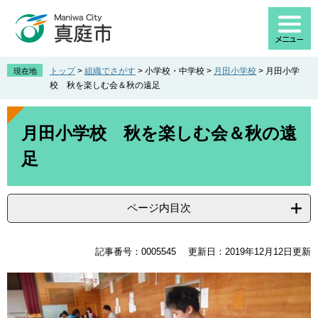
ペ
メ
ー
ニ
ジ
ュ
の
ー
先
を
トップ
>
組織でさがす
>
小学校・中学校
>
月田小学校
>
月田小学
現在地
頭
飛
校 秋を楽しむ会＆秋の遠足
で
ば
す
し
本
。
て
文
月田小学校 秋を楽しむ会＆秋の遠
本
足
文
へ
ページ内目次
記事番号：0005545
更新日：2019年12月12日更新