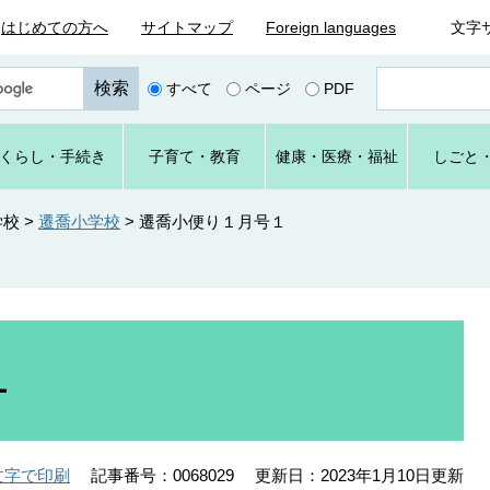
はじめての方へ
サイトマップ
Foreign languages
文字
ペ
すべて
ページ
PDF
ー
ジ
番
くらし
・手続き
子育て
・教育
健康・
医療・
福祉
しごと
号
を
入
学校
>
遷喬小学校
>
遷喬小便り１月号１
力
１
記事番号：0068029
更新日：2023年1月10日更新
文字で印刷