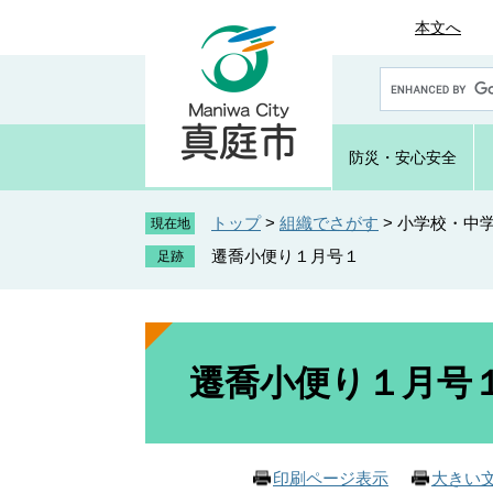
ペ
メ
本文へ
ー
ニ
ジ
ュ
G
の
ー
o
先
を
o
頭
飛
g
防災・
安心安全
で
ば
l
e
す
し
カ
トップ
>
組織でさがす
>
小学校・中
。
て
現在地
ス
本
遷喬小便り１月号１
タ
文
ム
へ
検
索
本
文
遷喬小便り１月号
印刷ページ表示
大きい