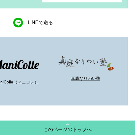
LINEで送る
真庭なりわい塾
aniColle（マニコレ）
このページのトップへ