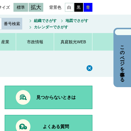
拡大
サイズ
標準
背景色
白
黒
青
組織でさがす
地図でさがす
カレンダーでさがす
・産業
市政情報
真庭観光WEB
このページを保存する
見つからないときは
よくある質問