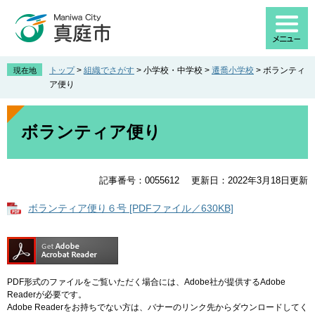
ペ
メ
ー
ニ
ジ
ュ
の
ー
先
を
トップ
>
組織でさがす
>
小学校・中学校
>
遷喬小学校
>
ボランティ
現在地
頭
飛
ア便り
で
ば
す
し
本
。
て
文
ボランティア便り
本
文
へ
記事番号：0055612
更新日：2022年3月18日更新
ボランティア便り６号 [PDFファイル／630KB]
PDF形式のファイルをご覧いただく場合には、Adobe社が提供するAdobe
Readerが必要です。
Adobe Readerをお持ちでない方は、バナーのリンク先からダウンロードしてく