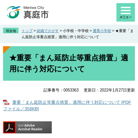
ペ
メ
ー
ニ
ジ
ュ
の
ー
先
を
トップ
>
組織でさがす
>
小学校・中学校
>
遷喬小学校
>
★重要「ま
現在地
頭
飛
ん延防止等重点措置」適用に伴う対応について
で
ば
す
し
本
。
て
文
★重要「まん延防止等重点措置」適
本
用に伴う対応について
文
へ
記事番号：0053363
更新日：2022年1月27日更新
重要「まん延防止等重点措置」適用に伴う対応について [PDF
ファイル／358KB]