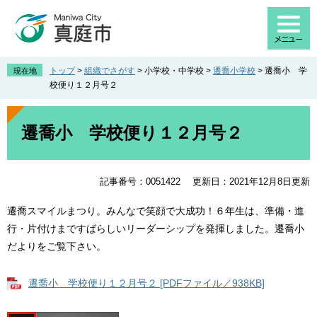
ペ
メ
ー
ニ
ジ
ュ
の
ー
先
を
トップ
>
組織でさがす
>
小学校・中学校
>
遷喬小学校
>
遷喬小 学
現在地
頭
飛
校便り１２月号２
で
ば
す
し
本
。
て
文
遷喬小 学校便り１２月号２
本
文
へ
記事番号：0051422
更新日：2021年12月8日更新
遷喬スマイルまつり。みんなで笑顔で大成功！６年生は、準備・進
行・片付けまですばらしいリーダーシップを発揮しました。遷喬小
だよりをご覧下さい。
遷喬小 学校便り１２月号２ [PDFファイル／938KB]