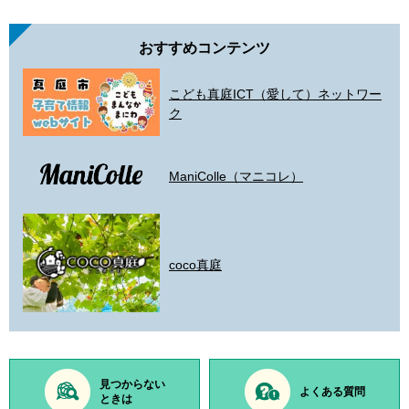
おすすめコンテンツ
こども真庭ICT（愛して）ネットワー
ク
ManiColle（マニコレ）
coco真庭
見つからない
よくある質問
ときは