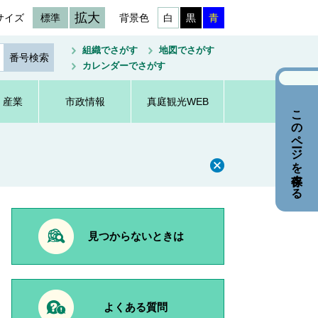
拡大
サイズ
標準
背景色
白
黒
青
組織でさがす
地図でさがす
カレンダーでさがす
・産業
市政情報
真庭観光WEB
このページを保存する
見つからないときは
よくある質問