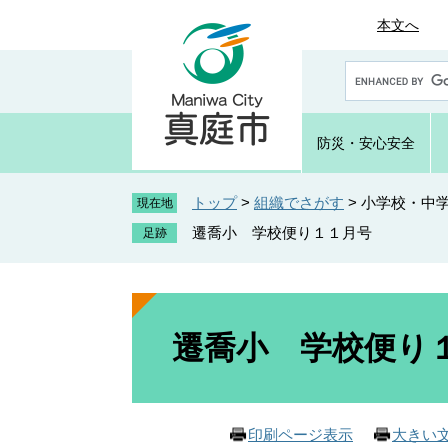
ペ
メ
本文へ
ー
ニ
ジ
ュ
G
の
ー
o
先
を
o
頭
飛
g
防災・
安心安全
で
ば
l
e
す
し
カ
トップ
>
組織でさがす
>
小学校・中
。
て
現在地
ス
本
遷喬小 学校便り１１月号
タ
文
ム
へ
検
索
本
文
遷喬小 学校便り
印刷ページ表示
大きい