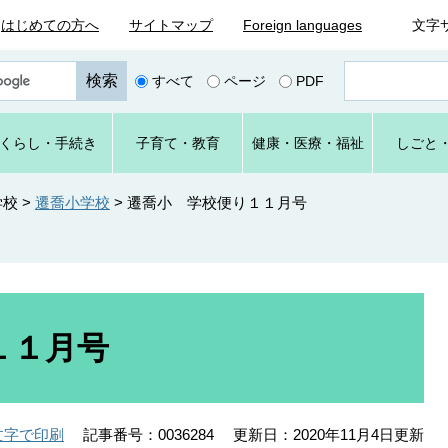
はじめての方へ
サイトマップ
Foreign languages
文字
ペ
すべて
ページ
PDF
ー
ジ
番
くらし
・手続き
子育て
・教育
健康・
医療・
福祉
しごと
号
を
入
学校
>
遷喬小学校
>
遷喬小 学校便り１１月号
力
１１月号
記事番号：0036284
更新日：2020年11月4日更新
文字で印刷