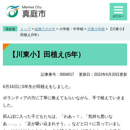
ペ
メ
ー
ニ
ジ
ュ
の
ー
先
を
トップ
>
組織でさがす
>
小学校・中学校
>
川東小学校
>
【川東小】
現在地
頭
飛
田植え(5年）
で
ば
す
し
本
。
て
文
【川東小】田植え(5年）
本
文
へ
記事番号：0004017
更新日：2022年6月20日更新
6月16日に5年生が田植えをしました。
ボランティアの方に丁寧に教えてもらいながら、手で植えていきま
した。
田んぼに入った子どもたちは、「わあ～！」「気持ち悪いな
あ……。」「足が吸い込まれそう。」などと口々に言っていまし