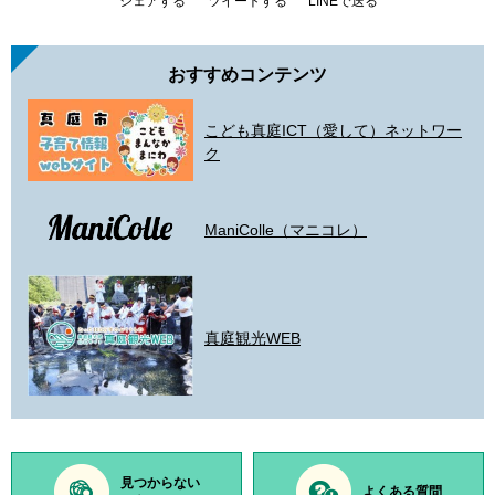
シェアする
ツイートする
LINEで送る
おすすめコンテンツ
こども真庭ICT（愛して）ネットワー
ク
ManiColle（マニコレ）
真庭観光WEB
見つからない
よくある質問