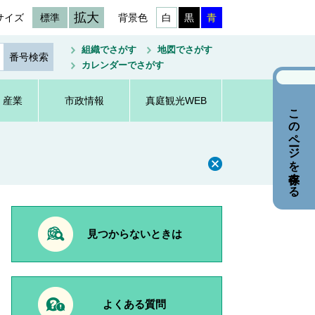
拡大
サイズ
標準
背景色
白
黒
青
組織でさがす
地図でさがす
カレンダーでさがす
・産業
市政情報
真庭観光WEB
このページを保存する
見つからないときは
よくある質問