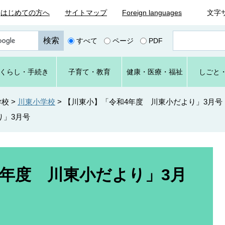
はじめての方へ
サイトマップ
Foreign languages
文字
ペ
すべて
ページ
PDF
ー
ジ
番
くらし
・手続き
子育て
・教育
健康・
医療・
福祉
しごと
号
を
入
学校
>
川東小学校
>
【川東小】「令和4年度 川東小だより」3月号
力
り」3月号
4年度 川東小だより」3月