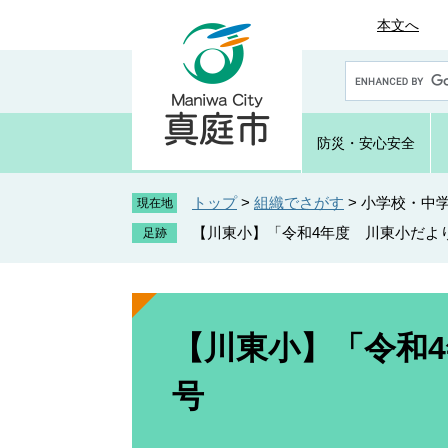
ペ
メ
本文へ
ー
ニ
ジ
ュ
G
の
ー
o
先
を
o
頭
飛
g
防災・
安心安全
で
ば
l
e
す
し
カ
トップ
>
組織でさがす
>
小学校・中
。
て
現在地
ス
本
【川東小】「令和4年度 川東小だよ
タ
文
ム
へ
検
索
本
文
【川東小】「令和
号