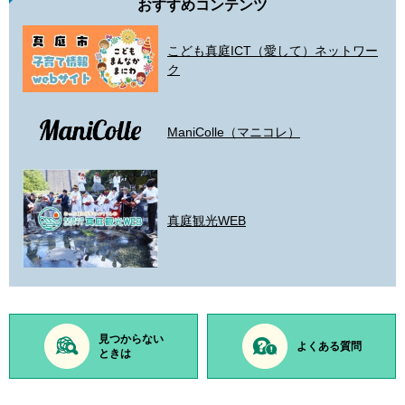
おすすめコンテンツ
こども真庭ICT（愛して）ネットワー
ク
ManiColle（マニコレ）
真庭観光WEB
見つからない
よくある質問
ときは