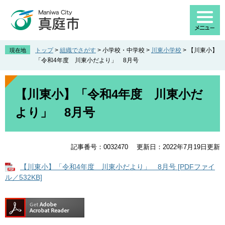
ペ
メ
ー
ニ
ジ
ュ
の
ー
先
を
トップ
>
組織でさがす
>
小学校・中学校
>
川東小学校
>
【川東小】
現在地
頭
飛
「令和4年度 川東小だより」 8月号
で
ば
す
し
本
。
て
文
【川東小】「令和4年度 川東小だ
本
より」 8月号
文
へ
記事番号：0032470
更新日：2022年7月19日更新
【川東小】「令和4年度 川東小だより」 8月号 [PDFファイ
ル／532KB]