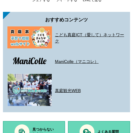
シェアする
ツイートする
LINEで送る
おすすめコンテンツ
こども真庭ICT（愛して）ネットワー
ク
ManiColle（マニコレ）
真庭観光WEB
見つからない
よくある質問