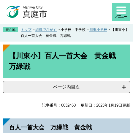
ペ
メ
ー
ニ
ジ
ュ
の
ー
先
を
トップ
>
組織でさがす
>
小学校・中学校
>
川東小学校
>
【川東小】
現在地
頭
飛
百人一首大会 黄金戦 万緑戦
で
ば
す
し
本
。
て
文
【川東小】百人一首大会 黄金戦
本
万緑戦
文
へ
ページ内目次
記事番号：0032460
更新日：2023年1月19日更新
百人一首大会 万緑戦 黄金戦