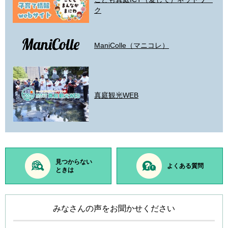
ク
ManiColle（マニコレ）
真庭観光WEB
見つからない
よくある質問
ときは
みなさんの声をお聞かせください