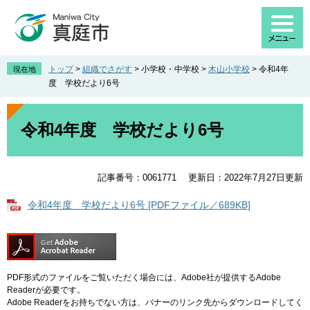
ペ
メ
ー
ニ
ジ
ュ
の
ー
先
を
トップ
>
組織でさがす
>
小学校・中学校
>
木山小学校
>
令和4年
現在地
頭
飛
度 学校だより6号
で
ば
す
し
本
。
て
文
令和4年度 学校だより6号
本
文
へ
記事番号：0061771
更新日：2022年7月27日更新
令和4年度 学校だより6号 [PDFファイル／689KB]
PDF形式のファイルをご覧いただく場合には、Adobe社が提供するAdobe
Readerが必要です。
Adobe Readerをお持ちでない方は、バナーのリンク先からダウンロードしてく