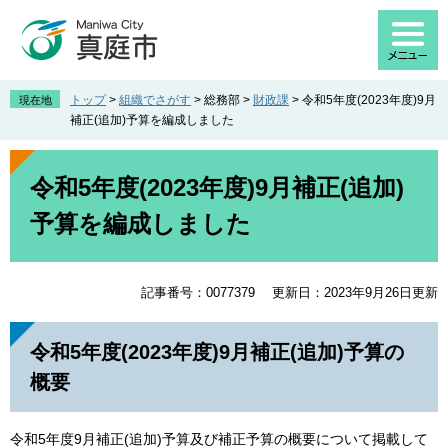
ペ
メ
ー
ニ
ジ
ュ
の
ー
先
を
トップ
>
組織でさがす
>
総務部
>
財政課
>
令和5年度(2023年度)9月
現在地
頭
飛
補正(追加)予算を編成しました
で
ば
す
し
本
。
て
文
令和5年度(2023年度)9月補正(追加)
本
予算を編成しました
文
へ
記事番号：0077379
更新日：2023年9月26日更新
令和5年度(2023年度)9月補正(追加)予算の
概要
令和5年度9月補正(追加)予算及び補正予算の概要について掲載して