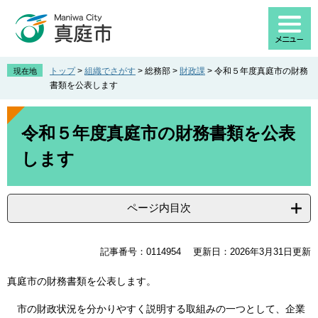
ペ
メ
ー
ニ
ジ
ュ
の
ー
先
を
トップ
>
組織でさがす
>
総務部
>
財政課
>
令和５年度真庭市の財務
現在地
頭
飛
書類を公表します
で
ば
す
し
本
。
て
文
令和５年度真庭市の財務書類を公表
本
します
文
へ
ページ内目次
記事番号：0114954
更新日：2026年3月31日更新
真庭市の財務書類を公表します。
市の財政状況を分かりやすく説明する取組みの一つとして、企業