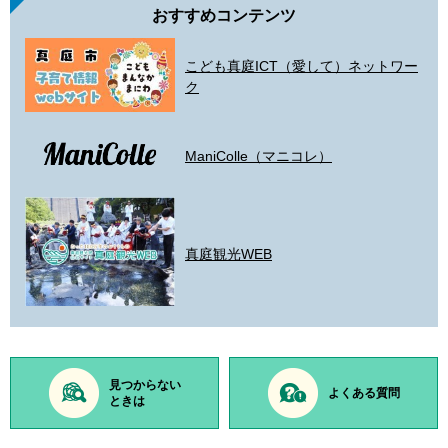
おすすめコンテンツ
こども真庭ICT（愛して）ネットワー
ク
ManiColle（マニコレ）
真庭観光WEB
見つからない
よくある質問
ときは