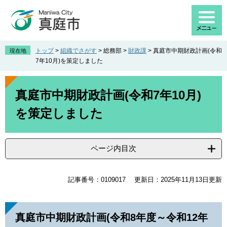
ペ
メ
ー
ニ
ジ
ュ
の
ー
先
を
トップ
>
組織でさがす
>
総務部
>
財政課
>
真庭市中期財政計画(令和
現在地
頭
飛
7年10月)を策定しました
で
ば
す
し
本
。
て
文
真庭市中期財政計画(令和7年10月)
本
を策定しました
文
へ
ページ内目次
記事番号：0109017
更新日：2025年11月13日更新
真庭市中期財政計画(令和8年度～令和12年