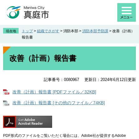
ペ
メ
ー
ニ
ジ
ュ
の
ー
先
を
トップ
>
組織でさがす
>
消防本部
>
消防本部予防課
>
改善（計画）
現在地
頭
飛
報告書
で
ば
す
し
本
。
て
文
改善（計画）報告書
本
文
へ
記事番号：0080967
更新日：2024年6月12日更新
改善（計画）報告書 [PDFファイル／32KB]
改善（計画）報告書 [その他のファイル／74KB]
PDF形式のファイルをご覧いただく場合には、Adobe社が提供するAdobe