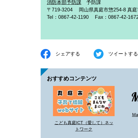
消防本部予防課
予防課
〒719-3204
岡山県真庭市惣254-8 真
Tel：0867-42-1190
Fax：0867-42-167
シェアする
ツイートする
おすすめコンテンツ
M
こども真庭ICT（愛して）ネッ
トワーク