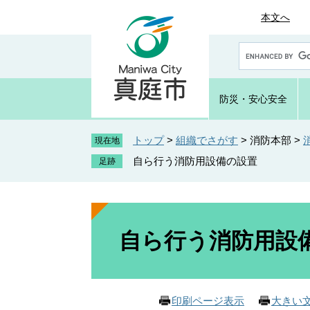
ペ
メ
本文へ
ー
ニ
ジ
ュ
G
の
ー
o
先
を
o
頭
飛
g
防災・
安心安全
で
ば
l
e
す
し
カ
トップ
>
組織でさがす
>
消防本部
>
。
て
現在地
ス
本
自ら行う消防用設備の設置
タ
文
ム
へ
検
索
本
文
自ら行う消防用設
印刷ページ表示
大きい