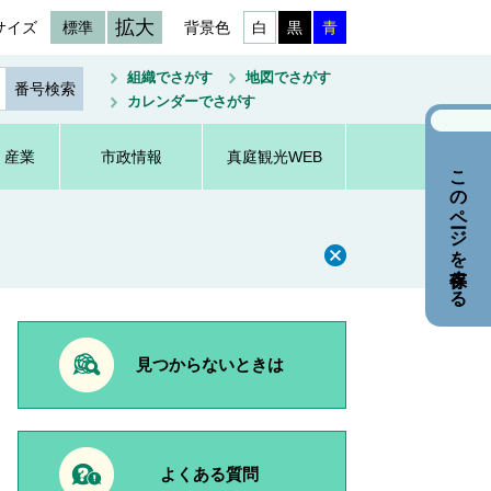
拡大
サイズ
標準
背景色
白
黒
青
組織でさがす
地図でさがす
カレンダーでさがす
・産業
市政情報
真庭観光WEB
このページを保存する
見つからないときは
よくある質問