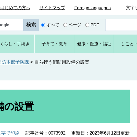
はじめての方へ
サイトマップ
Foreign languages
文字
ペ
すべて
ページ
PDF
ー
ジ
番
くらし
・手続き
子育て
・教育
健康・
医療・
福祉
しごと
号
を
入
消防本部予防課
>
自ら行う消防用設備の設置
力
備の設置
記事番号：0073992
更新日：2023年6月12日更新
文字で印刷