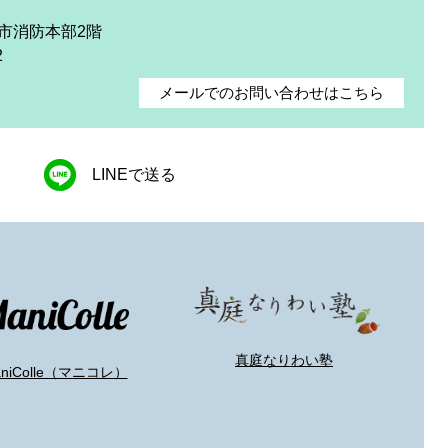
庭市消防本部2階
2
メールでのお問い合わせはこちら
LINEで送る
真庭なりわい塾
aniColle（マニコレ）