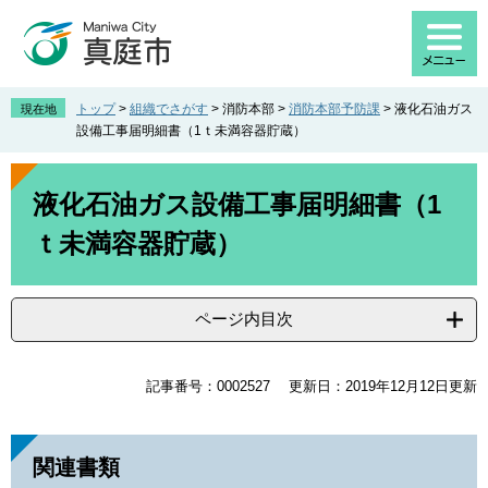
ペ
メ
ー
ニ
ジ
ュ
の
ー
先
を
トップ
>
組織でさがす
>
消防本部
>
消防本部予防課
>
液化石油ガス
現在地
頭
飛
設備工事届明細書（1ｔ未満容器貯蔵）
で
ば
す
し
本
。
て
文
液化石油ガス設備工事届明細書（1
本
ｔ未満容器貯蔵）
文
へ
ページ内目次
記事番号：0002527
更新日：2019年12月12日更新
関連書類