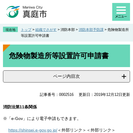
ペ
メ
ー
ニ
ジ
ュ
の
ー
先
を
トップ
>
組織でさがす
>
消防本部
>
消防本部予防課
>
危険物製造所
現在地
頭
飛
等設置許可申請書
で
ば
す
し
本
。
て
文
危険物製造所等設置許可申請書
本
文
へ
ページ内目次
記事番号：0002516
更新日：2019年12月12日更新
消防法第11条関係
※「e-Gov」により電子申請もできます。
https://shinsei.e-gov.go.jp/
＜外部リンク＞
＜外部リンク＞