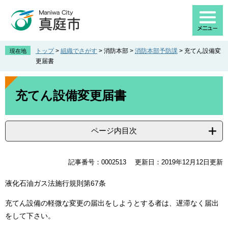
ペ
メ
ー
ニ
ジ
ュ
の
ー
先
を
トップ
>
組織でさがす
>
消防本部
>
消防本部予防課
>
充てん設備変
現在地
頭
飛
更届書
で
ば
す
し
本
。
て
文
充てん設備変更届書
本
文
へ
ページ内目次
記事番号：0002513
更新日：2019年12月12日更新
液化石油ガス法施行規則第67条
充てん設備の軽微な変更の届出をしようとする者は、遅滞なく届出
をして下さい。