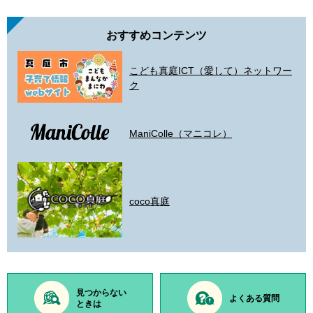
おすすめコンテンツ
こども真庭ICT（愛して）ネットワー
ク
ManiColle（マニコレ）
coco真庭
見つからない
よくある質問
ときは