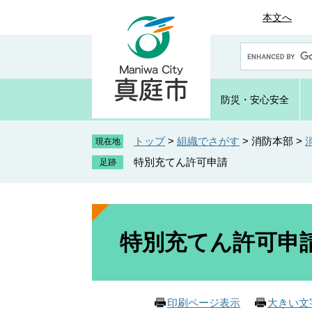
ペ
メ
本文へ
ー
ニ
ジ
ュ
G
の
ー
o
先
を
o
頭
飛
g
防災・
安心安全
で
ば
l
e
す
し
カ
トップ
>
組織でさがす
>
消防本部
>
。
て
現在地
ス
本
特別充てん許可申請
タ
文
ム
へ
検
索
本
文
特別充てん許可申
印刷ページ表示
大きい文