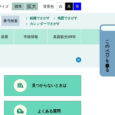
拡大
サイズ
標準
背景色
白
黒
青
組織でさがす
地図でさがす
カレンダーでさがす
・産業
市政情報
真庭観光WEB
このページを保存する
見つからないときは
よくある質問