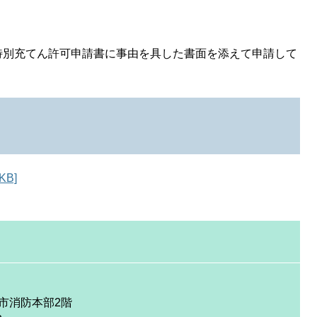
特別充てん許可申請書に事由を具した書面を添えて申請して
B]
庭市消防本部2階