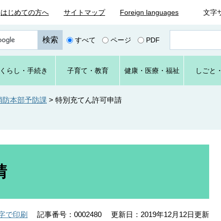
はじめての方へ
サイトマップ
Foreign languages
文字
ペ
すべて
ページ
PDF
ー
ジ
番
くらし
・手続き
子育て
・教育
健康・
医療・
福祉
しごと
号
を
入
消防本部予防課
>
特別充てん許可申請
力
請
記事番号：0002480
更新日：2019年12月12日更新
字で印刷