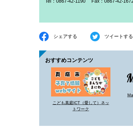
Tel：0867-42-1190
Fax：0867-42-167
シェアする
ツイートする
おすすめコンテンツ
M
こども真庭ICT（愛して）ネッ
トワーク