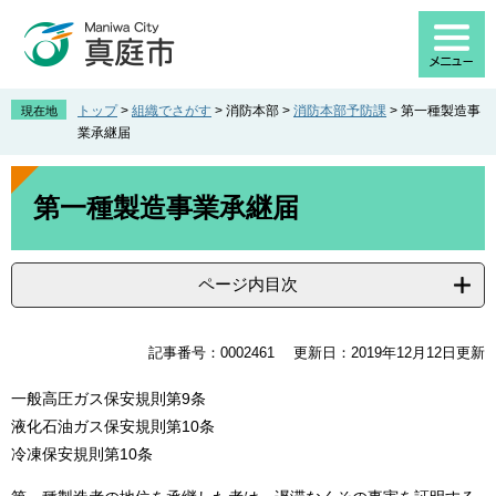
ペ
メ
ー
ニ
ジ
ュ
の
ー
先
を
トップ
>
組織でさがす
>
消防本部
>
消防本部予防課
>
第一種製造事
現在地
頭
飛
業承継届
で
ば
す
し
本
。
て
文
第一種製造事業承継届
本
文
へ
ページ内目次
記事番号：0002461
更新日：2019年12月12日更新
一般高圧ガス保安規則第9条
液化石油ガス保安規則第10条
冷凍保安規則第10条