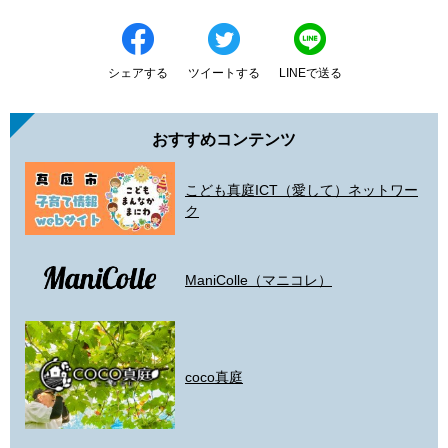
シェアする
ツイートする
LINEで送る
おすすめコンテンツ
こども真庭ICT（愛して）ネットワー
ク
ManiColle（マニコレ）
coco真庭