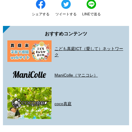
シェアする
ツイートする
LINEで送る
おすすめコンテンツ
こども真庭ICT（愛して）ネットワー
ク
ManiColle（マニコレ）
coco真庭