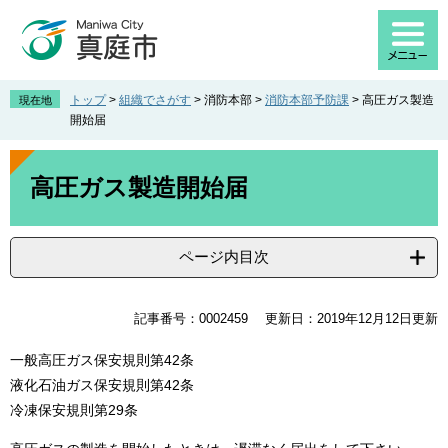
ペ
メ
ー
ニ
ジ
ュ
の
ー
先
を
トップ
>
組織でさがす
>
消防本部
>
消防本部予防課
>
高圧ガス製造
現在地
頭
飛
開始届
で
ば
す
し
本
。
て
文
高圧ガス製造開始届
本
文
へ
ページ内目次
記事番号：0002459
更新日：2019年12月12日更新
一般高圧ガス保安規則第42条
液化石油ガス保安規則第42条
冷凍保安規則第29条