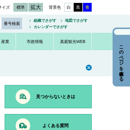
拡大
サイズ
標準
背景色
白
黒
青
組織でさがす
地図でさがす
カレンダーでさがす
・産業
市政情報
真庭観光WEB
このページを保存する
見つからないときは
よくある質問