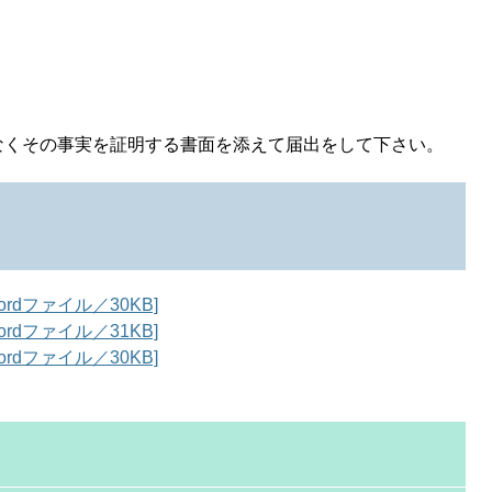
なくその事実を証明する書面を添えて届出をして下さい。
dファイル／30KB]
dファイル／31KB]
dファイル／30KB]