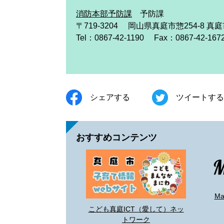
消防本部予防課
予防課
〒719-3204
岡山県真庭市惣254-8 真
Tel：0867-42-1190
Fax：0867-42-167
シェアする
ツイートする
おすすめコンテンツ
M
こども真庭ICT（愛して）ネッ
トワーク