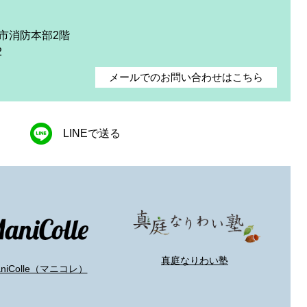
庭市消防本部2階
2
メールでのお問い合わせはこちら
LINEで送る
真庭なりわい塾
aniColle（マニコレ）