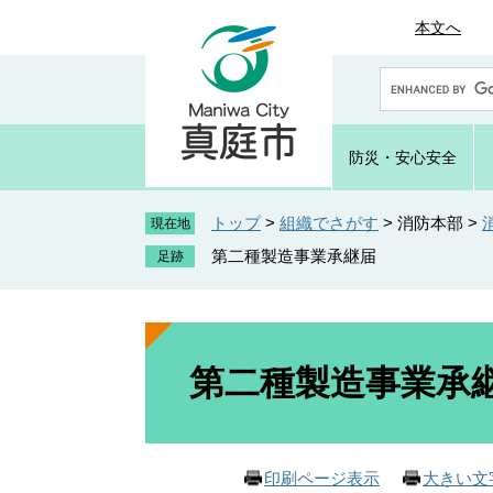
ペ
メ
本文へ
ー
ニ
ジ
ュ
G
の
ー
o
先
を
o
頭
飛
g
防災・
安心安全
で
ば
l
e
す
し
カ
トップ
>
組織でさがす
>
消防本部
>
。
て
現在地
ス
本
第二種製造事業承継届
タ
文
ム
へ
検
索
本
文
第二種製造事業承
印刷ページ表示
大きい文