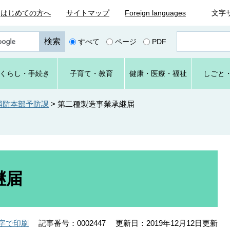
はじめての方へ
サイトマップ
Foreign languages
文字
ペ
すべて
ページ
PDF
ー
ジ
番
くらし
・手続き
子育て
・教育
健康・
医療・
福祉
しごと
号
を
入
消防本部予防課
>
第二種製造事業承継届
力
継届
記事番号：0002447
更新日：2019年12月12日更新
字で印刷