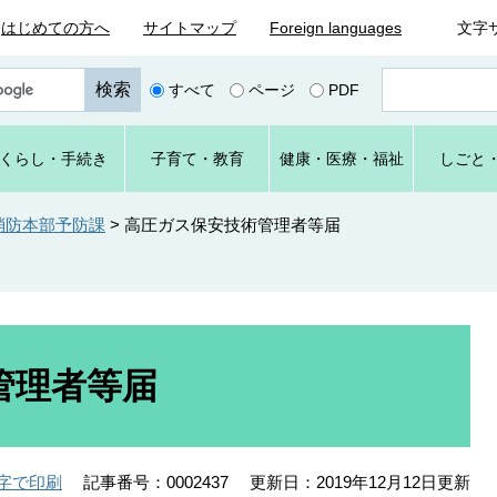
はじめての方へ
サイトマップ
Foreign languages
文字
ペ
すべて
ページ
PDF
ー
ジ
番
くらし
・手続き
子育て
・教育
健康・
医療・
福祉
しごと
号
を
入
消防本部予防課
>
高圧ガス保安技術管理者等届
力
管理者等届
記事番号：0002437
更新日：2019年12月12日更新
字で印刷