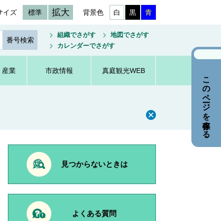
拡大
サイズ
標準
背景色
白
黒
青
組織でさがす
地図でさがす
カレンダーでさがす
・産業
市政情報
真庭観光WEB
このページを保存する
見つからないときは
よくある質問