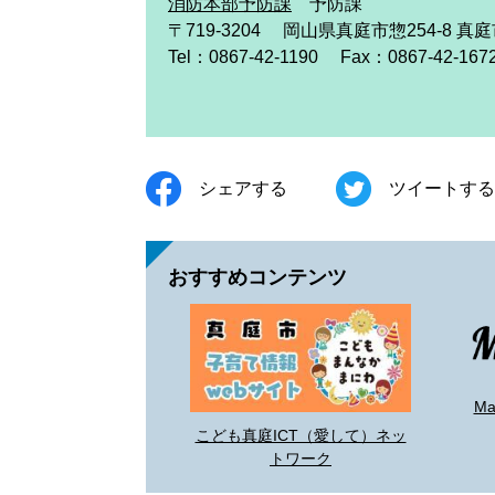
消防本部予防課
予防課
〒719-3204
岡山県真庭市惣254-8 真
Tel：0867-42-1190
Fax：0867-42-167
シェアする
ツイートする
おすすめコンテンツ
M
こども真庭ICT（愛して）ネッ
トワーク