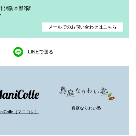
庭市消防本部2階
2
メールでのお問い合わせはこちら
LINEで送る
真庭なりわい塾
aniColle（マニコレ）