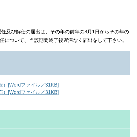
任及び解任の届出は、その年の前年の8月1日からその年の
解任について、当該期間終了後遅滞なく届出をして下さい。
[Wordファイル／31KB]
[Wordファイル／31KB]