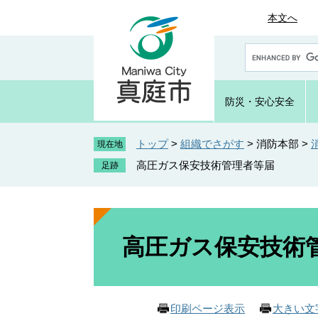
ペ
メ
本文へ
ー
ニ
ジ
ュ
G
の
ー
o
先
を
o
頭
飛
g
防災・
安心安全
で
ば
l
e
す
し
カ
トップ
>
組織でさがす
>
消防本部
>
。
て
現在地
ス
本
高圧ガス保安技術管理者等届
タ
文
ム
へ
検
索
本
文
高圧ガス保安技術
印刷ページ表示
大きい文