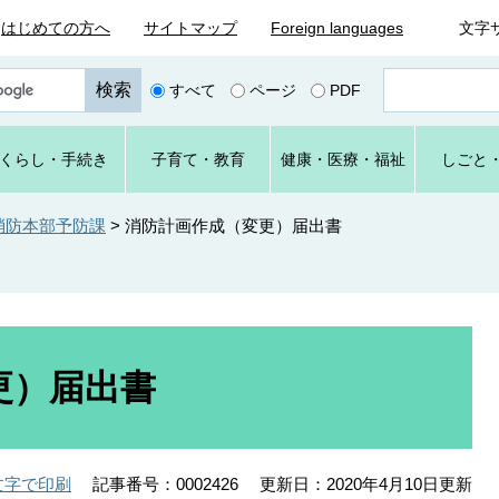
はじめての方へ
サイトマップ
Foreign languages
文字
ペ
すべて
ページ
PDF
ー
ジ
番
くらし
・手続き
子育て
・教育
健康・
医療・
福祉
しごと
号
を
入
消防本部予防課
>
消防計画作成（変更）届出書
力
更）届出書
記事番号：0002426
更新日：2020年4月10日更新
文字で印刷