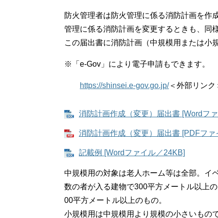
防火管理者は防火管理に係る消防計画を作
管理に係る消防計画を変更するときも、同
この届出書に消防計画（中規模用または小
※「e-Gov」により電子申請もできます。
https://shinsei.e-gov.go.jp/
＜外部リンク
消防計画作成（変更）届出書 [Wordファ
消防計画作成（変更）届出書 [PDFファイ
記載例 [Wordファイル／24KB]
中規模用の対象は老人ホーム等は全部。イ
数の者が入る建物で300平方メートル以上
00平方メートル以上のもの。
小規模用は中規模用より規模の小さいもの