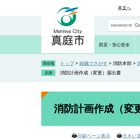
ペ
メ
本文へ
ー
ニ
ジ
ュ
G
の
ー
o
先
を
o
頭
飛
g
防災・
安心安全
で
ば
l
e
す
し
カ
トップ
>
組織でさがす
>
消防本部
>
。
て
現在地
ス
本
消防計画作成（変更）届出書
タ
文
ム
へ
検
索
本
文
消防計画作成（変
印刷ページ表示
大きい