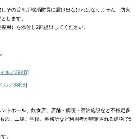
成しその旨を所轄消防長に届け出なければなりません。防火
様とします。
規模用）を添付し2部提出してください。
＞
イル／39KB]
ル／88KB]
ベントホール、飲食店、店舗・病院・宿泊施設など不特定多
のもの。工場、学校、事務所など利用者が特定される建物で5
です。