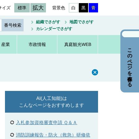
拡大
サイズ
標準
背景色
白
黒
青
組織でさがす
地図でさがす
カレンダーでさがす
・産業
市政情報
真庭観光WEB
このページを保存する
AI(人工知能)は
こんなページをおすすめします
入札参加資格審査申請 Ｑ＆Ａ
消防訓練報告・防火（救急）研修依