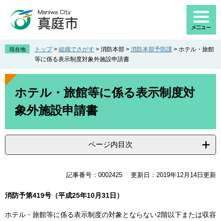
ペ
メ
ー
ニ
ジ
ュ
の
ー
先
を
トップ
>
組織でさがす
>
消防本部
>
消防本部予防課
>
ホテル・旅館
現在地
頭
飛
等に係る表示制度対象外施設申請書
で
ば
す
し
本
。
て
文
ホテル・旅館等に係る表示制度対
本
象外施設申請書
文
へ
ページ内目次
記事番号：0002425
更新日：2019年12月14日更新
消防予第419号（平成25年10月31日）
ホテル・旅館等に係る表示制度の対象とならない2階以下または収容