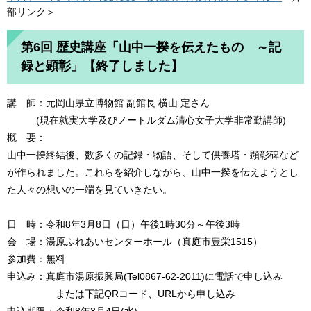
部リンク＞
第6回 歴史講座「山中一揆を伝えたもの ～記
録と顕彰」【終了しました】
講 師：元岡山県立博物館 副館長 横山 定さん
(現在就実大学及びノートルダム清心女子大学非常勤講師)
概 要：
山中一揆終結後、数多くの記録・物語、そして供養塔・顕彰碑など
が作られました。これらを紹介しながら、山中一揆を伝えようとし
た人々の想いの一端を見ていきたい。
日 時：令和8年3月8日（日）午後1時30分～午後3時
会 場：湯原ふれあいセンターホール（真庭市豊栄1515）
参加費：無料
申込み：真庭市湯原振興局(Tel0867-62-2011)に電話で申し込み
または下記QRコード、URLから申し込み