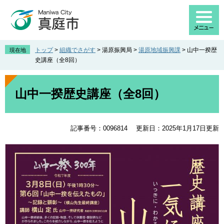
ペ
メ
ー
ニ
ジ
ュ
の
ー
先
を
トップ
>
組織でさがす
>
湯原振興局
>
湯原地域振興課
>
山中一揆歴
現在地
頭
飛
史講座（全8回）
で
ば
す
し
本
。
て
文
山中一揆歴史講座（全8回）
本
文
へ
記事番号：0096814
更新日：2025年1月17日更新