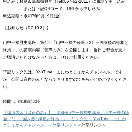
申込み：真庭市湯原振興局（Tel0867-62-2011）に電話で申し込み
または下記QRコード、URLから申し込み
申込期限：令和7年9月19日(金)
【お知らせ（R7.10.3）】
山中一揆歴史講座 第4回 「山中一揆の経過（2）～強訴後の様相と
終焉～」の講演内容（音声のみ）を公開します。当日ご都合が悪く
ご聴講いただけなかった方は、ぜひご利用ください。
下記リンク先は、YouTube「まにわとしょかんチャンネル」です
が、公開は音声のみとなっておりますのであらかじめご少々くださ
い。
時間 ： 約1時間30分
【講演内容（音声のみ）】 第4回山中一揆歴史講座「山中一揆の経
過（2）～強訴後の様相と終焉～」 リンク先： YouTube「まにわ
としょかんチャンネル」＜外部リンク＞
＜外部リンク＞