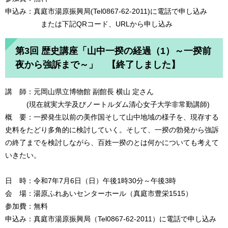
申込み：真庭市湯原振興局(Tel0867-62-2011)に電話で申し込み
または下記QRコード、URLから申し込み
第3回 歴史講座「山中一揆の経過（1）～一揆前
夜から強訴まで～」 【終了しました】
講 師：元岡山県立博物館 副館長 横山 定さん
(現在就実大学及びノートルダム清心女子大学非常勤講師)
概 要：一揆発生以前の美作国そして山中地域の様子を、現存する
史料をたどり多角的に検討していく。そして、一揆の勃発から強訴
の終了までを検討しながら、百姓一揆のとは何かについても考えて
いきたい。
日 時：令和7年7月6日（日）午後1時30分～午後3時
会 場：湯原ふれあいセンターホール（真庭市豊栄1515）
参加費：無料
申込み：真庭市湯原振興局（Tel0867-62-2011）に電話で申し込み