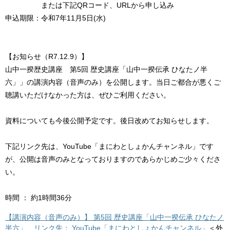
または下記QRコード、URLから申し込み
申込期限：令和7年11月5日(水)
【お知らせ（R7.12.9）】
山中一揆歴史講座 第5回 歴史講座「山中一揆伝承 ひなたノ半
六」」の講演内容（音声のみ）を公開します。当日ご都合が悪くご
聴講いただけなかった方は、ぜひご利用ください。
資料についても今後公開予定です。後日改めてお知らせします。
下記リンク先は、YouTube「まにわとしょかんチャンネル」です
が、公開は音声のみとなっておりますのであらかじめご少々くださ
い。
時間 ： 約1時間36分
【講演内容（音声のみ）】 第5回 歴史講座「山中一揆伝承 ひなたノ
半六」 リンク先： YouTube「まにわとしょかんチャンネル」
＜外