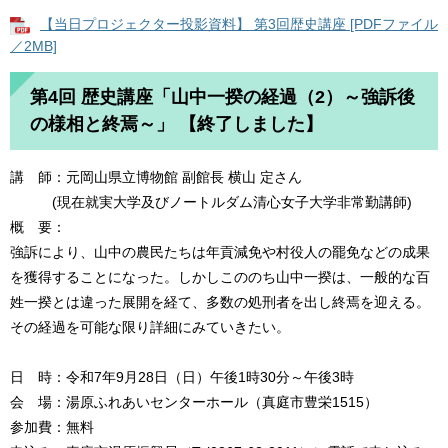
【当日プロジェクター投影資料】 第3回歴史講座 [PDFファイル
／2MB]
第4回 歴史講座「山中一揆の経過（2）～強訴後
の様相と終焉～」 【終了しました】
講 師：元岡山県立博物館 副館長 横山 定さん
(現在就実大学及びノートルダム清心女子大学非常勤講師)
概 要：
強訴により、山中の農民たちは年貢減免や村役人の罷免などの成果
を獲得することになった。しかしこののち山中一揆は、一般的な百
姓一揆とは違った展開を経て、多数の処刑者を出し終焉を迎える。
その経過を可能な限り詳細にみていきたい。
日 時：令和7年9月28日（日）午後1時30分～午後3時
会 場：湯原ふれあいセンターホール（真庭市豊栄1515）
参加費：無料