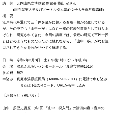
講 師：元岡山県立博物館 副館長 横山 定さん
(現在就実大学及びノートルダム清心女子大学非常勤講師)
概 要：
江戸時代を通じて三千件を遙かに超える百姓一揆が発生している
が、その中でも「山中一揆」は百姓一揆の代表的事例として取り上
げられ、研究されてきた。今回の講座では、最近の研究で百姓一揆
とはどのようなものだったかに触れながら、「山中一揆」がなぜ注
目されてきたかを分かりやすく解説する。
日 時：令和7年3月8日（土）午後1時30分～午後3時
会 場：湯原ふれあいセンターホール（真庭市豊栄1515）
参加費：無料
申込み：真庭市湯原振興局（Tel0867-62-2011）に電話で申し込み
または下記QRコード、URLから申し込み
【お知らせ（R8.7.6）】
山中一揆歴史講座 第1回 「山中一揆入門」の講演内容（音声の