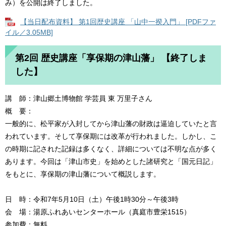
み）を公開は終了しました。
【当日配布資料】 第1回歴史講座 「山中一揆入門」 [PDFファ
イル／3.05MB]
第2回 歴史講座「享保期の津山藩」 【終了しま
した】
講 師：津山郷土博物館 学芸員 東 万里子さん
概 要：
一般的に、松平家が入封してから津山藩の財政は逼迫していたと言
われています。そして享保期には改革が行われました。しかし、こ
の時期に記された記録は多くなく、詳細については不明な点が多く
あります。今回は「津山市史」を始めとした諸研究と「国元日記」
をもとに、享保期の津山藩について概説します。
日 時：令和7年5月10日（土）午後1時30分～午後3時
会 場：湯原ふれあいセンターホール（真庭市豊栄1515）
参加費：無料