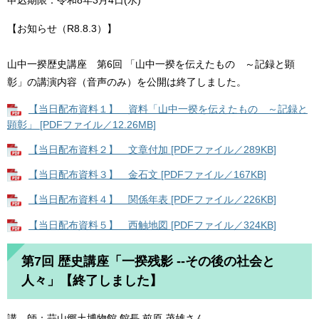
申込期限：令和8年3月4日(水)
【お知らせ（R8.8.3）】
山中一揆歴史講座 第6回 「山中一揆を伝えたもの ～記録と顕
彰」の講演内容（音声のみ）を公開は終了しました。
【当日配布資料１】 資料「山中一揆を伝えたもの ～記録と
顕彰」 [PDFファイル／12.26MB]
【当日配布資料２】 文章付加 [PDFファイル／289KB]
【当日配布資料３】 金石文 [PDFファイル／167KB]
【当日配布資料４】 関係年表 [PDFファイル／226KB]
【当日配布資料５】 西触地図 [PDFファイル／324KB]
第7回 歴史講座「一揆残影 --その後の社会と
人々」【終了しました】
講 師：蒜山郷土博物館 館長 前原 茂雄さん