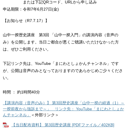
または下記QRコード、URLから申し込み
申込期限：令和7年6月27日(金)
【お知らせ（R7.7.17）】
山中一揆歴史講座 第3回 「山中一揆入門」の講演内容（音声の
み）を公開します。当日ご都合が悪くご聴講いただけなかった方
は、ぜひご利用ください。
下記リンク先は、YouTube「まにわとしょかんチャンネル」です
が、公開は音声のみとなっておりますのであらかじめご少々くださ
い。
時間 ： 約1時間40分
【講演内容（音声のみ）】 第3回歴史講座「山中一揆の経過（1）～
一揆前夜から強訴まで～」 リンク先： YouTube「まにわとしょか
んチャンネル」
＜外部リンク＞
【当日配布資料】 第3回歴史講座 [PDFファイル／402KB]