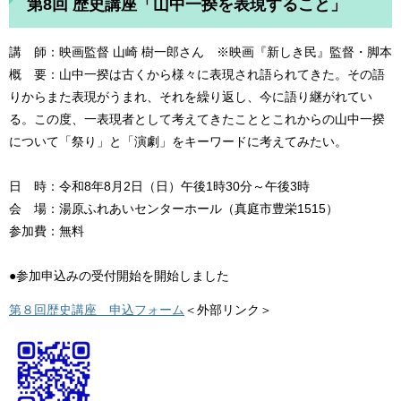
第8回 歴史講座「山中一揆を表現すること」
講 師：映画監督 山崎 樹一郎さん ※映画『新しき民』監督・脚本
概 要：山中一揆は古くから様々に表現され語られてきた。その語
りからまた表現がうまれ、それを繰り返し、今に語り継がれてい
る。この度、一表現者として考えてきたこととこれからの山中一揆
について「祭り」と「演劇」をキーワードに考えてみたい。
日 時：令和8年8月2日（日）午後1時30分～午後3時
会 場：湯原ふれあいセンターホール（真庭市豊栄1515）
参加費：無料
●参加申込みの受付開始を開始しました
第８回歴史講座 申込フォーム
＜外部リンク＞