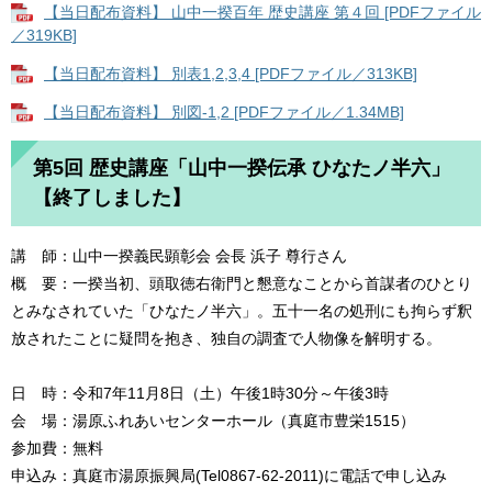
【当日配布資料】 山中一揆百年 歴史講座 第４回 [PDFファイル
／319KB]
【当日配布資料】 別表1,2,3,4 [PDFファイル／313KB]
【当日配布資料】 別図-1,2 [PDFファイル／1.34MB]
第5回 歴史講座「山中一揆伝承 ひなたノ半六」
【終了しました】
講 師：山中一揆義民顕彰会 会長 浜子 尊行さん
概 要：一揆当初、頭取徳右衛門と懇意なことから首謀者のひとり
とみなされていた「ひなたノ半六」。五十一名の処刑にも拘らず釈
放されたことに疑問を抱き、独自の調査で人物像を解明する。
日 時：令和7年11月8日（土）午後1時30分～午後3時
会 場：湯原ふれあいセンターホール（真庭市豊栄1515）
参加費：無料
申込み：真庭市湯原振興局(Tel0867-62-2011)に電話で申し込み