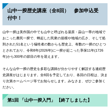
山中一揆歴史講座（全8回） 参加申込受
付中！
山中一揆は美作国の中でも山中と呼ばれる湯原・蒜山一帯の地域で
おこった農民一揆で、蜂起した民衆の規模や地域の広さ、そして処
刑された51名という犠牲者の数からも歴史上、有数の一揆のひとつ
とされており、令和8年(2026年)に一揆が起こった享保11年(1726
年)から300年の節目の年を迎えます。
そんな山中一揆の歴史を多彩な講師が分かりやすく解説する連続歴
史講座がはじまります。全8回を予定しており、各回の日程は、決ま
り次第ホームページ等でお知らせします。みなさま、ぜひご参加く
ださい。
第1回 「山中一揆入門」 【終了しました】